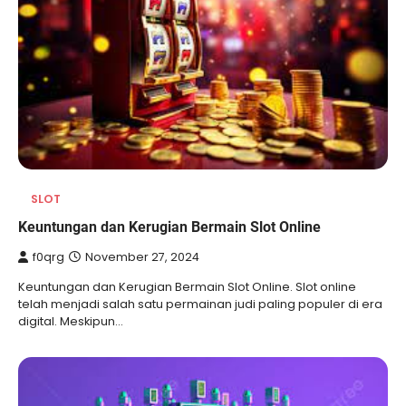
SLOT
Keuntungan dan Kerugian Bermain Slot Online
f0qrg
November 27, 2024
Keuntungan dan Kerugian Bermain Slot Online. Slot online
telah menjadi salah satu permainan judi paling populer di era
digital. Meskipun…