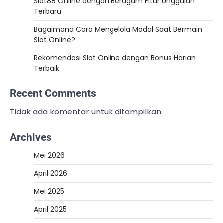
Slot88 Online dengan Beragam Fitur Unggulan
Terbaru
Bagaimana Cara Mengelola Modal Saat Bermain
Slot Online?
Rekomendasi Slot Online dengan Bonus Harian
Terbaik
Recent Comments
Tidak ada komentar untuk ditampilkan.
Archives
Mei 2026
April 2026
Mei 2025
April 2025