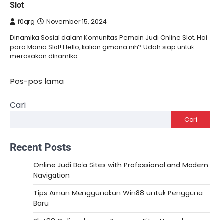
Slot
f0qrg
November 15, 2024
Dinamika Sosial dalam Komunitas Pemain Judi Online Slot. Hai
para Mania Slot! Hello, kalian gimana nih? Udah siap untuk
merasakan dinamika…
Pos-pos lama
Navigasi
pos
Cari
Cari
Recent Posts
Online Judi Bola Sites with Professional and Modern
Navigation
Tips Aman Menggunakan Win88 untuk Pengguna
Baru