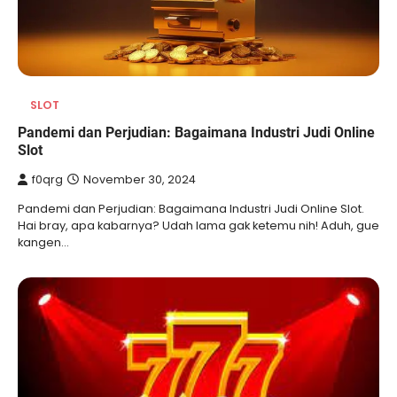
SLOT
Pandemi dan Perjudian: Bagaimana Industri Judi Online
Slot
f0qrg
November 30, 2024
Pandemi dan Perjudian: Bagaimana Industri Judi Online Slot.
Hai bray, apa kabarnya? Udah lama gak ketemu nih! Aduh, gue
kangen…