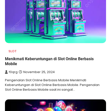
SLOT
Menikmati Keberuntungan di Slot Online Berbasis
Mobile
f0qrg
November 25, 2024
Pengenalan Slot Online Berbasis Mobile Menikmati
Keberuntungan di Slot Online Berbasis Mobile. Pengenalan
Slot Online Berbasis Mobile saat ini sangat…