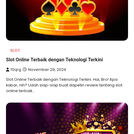
SLOT
Slot Online Terbaik dengan Teknologi Terkini
f0qrg
November 29, 2024
Slot Online Terbaik dengan Teknologi Terkini. Hai, Bro! Apa
kabar, nih? Udah siap-siap buat dapetin review tentang slot
online terbaik…