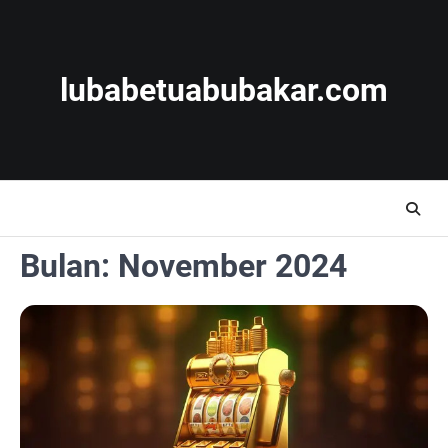
Skip
to
content
lubabetuabubakar.com
Bulan:
November 2024