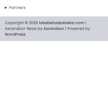
Partners
Copyright © 2026
lubabetuabubakar.com
|
Ascendoor News by
Ascendoor
| Powered by
WordPress
.