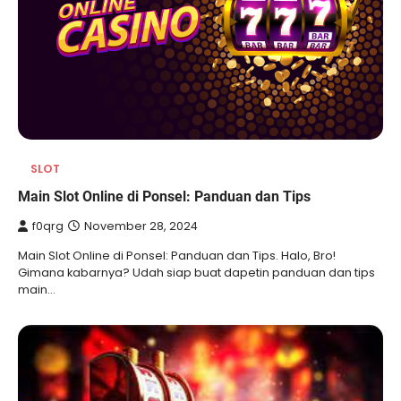
SLOT
Main Slot Online di Ponsel: Panduan dan Tips
f0qrg
November 28, 2024
Main Slot Online di Ponsel: Panduan dan Tips. Halo, Bro!
Gimana kabarnya? Udah siap buat dapetin panduan dan tips
main…