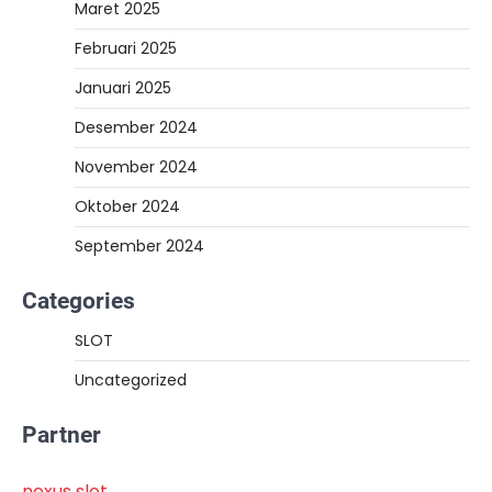
Maret 2025
Februari 2025
Januari 2025
Desember 2024
November 2024
Oktober 2024
September 2024
Categories
SLOT
Uncategorized
Partner
nexus slot