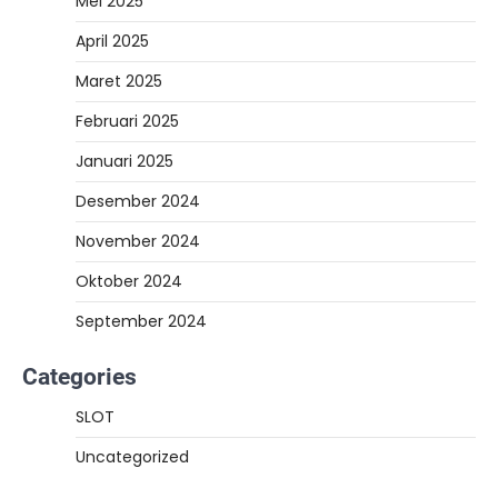
Mei 2025
April 2025
Maret 2025
Februari 2025
Januari 2025
Desember 2024
November 2024
Oktober 2024
September 2024
Categories
SLOT
Uncategorized