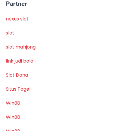
Partner
nexus slot
slot
slot mahjong
link judi bola
Slot Dana
Situs Togel
Win88
Win88