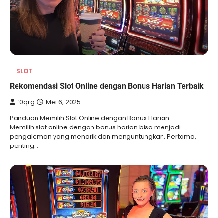
SLOT
Rekomendasi Slot Online dengan Bonus Harian Terbaik
f0qrg
Mei 6, 2025
Panduan Memilih Slot Online dengan Bonus Harian
Memilih slot online dengan bonus harian bisa menjadi
pengalaman yang menarik dan menguntungkan. Pertama,
penting…