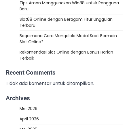
Tips Aman Menggunakan Win88 untuk Pengguna
Baru
Slot88 Online dengan Beragam Fitur Unggulan
Terbaru
Bagaimana Cara Mengelola Modal Saat Bermain
Slot Online?
Rekomendasi Slot Online dengan Bonus Harian
Terbaik
Recent Comments
Tidak ada komentar untuk ditampilkan.
Archives
Mei 2026
April 2026