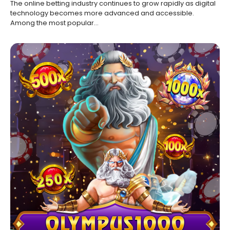
The online betting industry continues to grow rapidly as digital
technology becomes more advanced and accessible.
Among the most popular…