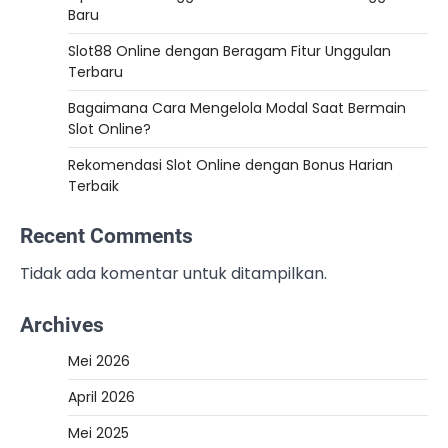
Baru
Slot88 Online dengan Beragam Fitur Unggulan
Terbaru
Bagaimana Cara Mengelola Modal Saat Bermain
Slot Online?
Rekomendasi Slot Online dengan Bonus Harian
Terbaik
Recent Comments
Tidak ada komentar untuk ditampilkan.
Archives
Mei 2026
April 2026
Mei 2025