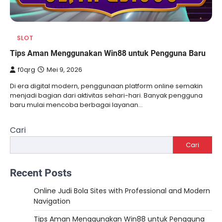
SLOT
Tips Aman Menggunakan Win88 untuk Pengguna Baru
f0qrg
Mei 9, 2026
Di era digital modern, penggunaan platform online semakin
menjadi bagian dari aktivitas sehari-hari. Banyak pengguna
baru mulai mencoba berbagai layanan…
Cari
Cari
Recent Posts
Online Judi Bola Sites with Professional and Modern
Navigation
Tips Aman Menggunakan Win88 untuk Pengguna