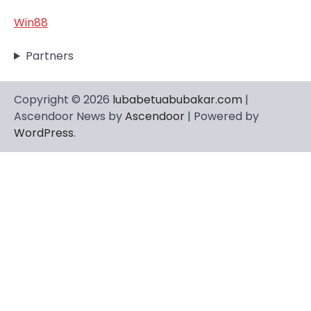
Win88
Partners
Copyright © 2026
lubabetuabubakar.com
|
Ascendoor News by
Ascendoor
| Powered by
WordPress
.