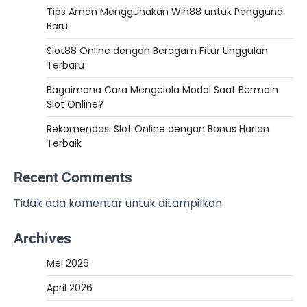
Tips Aman Menggunakan Win88 untuk Pengguna
Baru
Slot88 Online dengan Beragam Fitur Unggulan
Terbaru
Bagaimana Cara Mengelola Modal Saat Bermain
Slot Online?
Rekomendasi Slot Online dengan Bonus Harian
Terbaik
Recent Comments
Tidak ada komentar untuk ditampilkan.
Archives
Mei 2026
April 2026