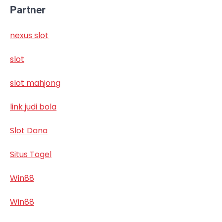
Partner
nexus slot
slot
slot mahjong
link judi bola
Slot Dana
Situs Togel
Win88
Win88