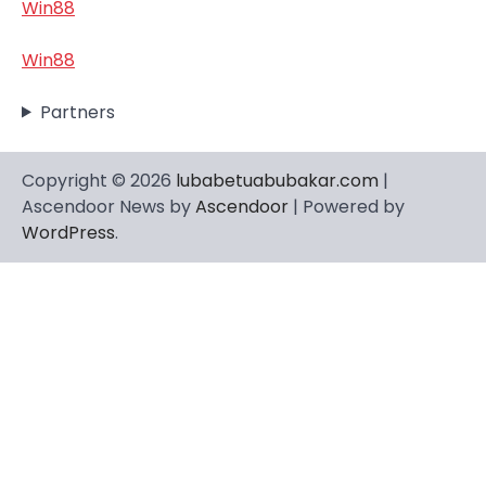
Win88
Win88
Partners
Copyright © 2026
lubabetuabubakar.com
|
Ascendoor News by
Ascendoor
| Powered by
WordPress
.