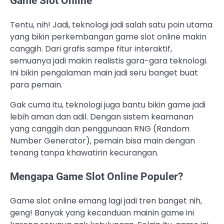
Game Slot Online
Tentu, nih! Jadi, teknologi jadi salah satu poin utama
yang bikin perkembangan game slot online makin
canggih. Dari grafis sampe fitur interaktif,
semuanya jadi makin realistis gara-gara teknologi.
Ini bikin pengalaman main jadi seru banget buat
para pemain.
Gak cuma itu, teknologi juga bantu bikin game jadi
lebih aman dan adil. Dengan sistem keamanan
yang canggih dan penggunaan RNG (Random
Number Generator), pemain bisa main dengan
tenang tanpa khawatirin kecurangan.
Mengapa Game Slot Online Populer?
Game slot online emang lagi jadi tren banget nih,
geng! Banyak yang kecanduan mainin game ini