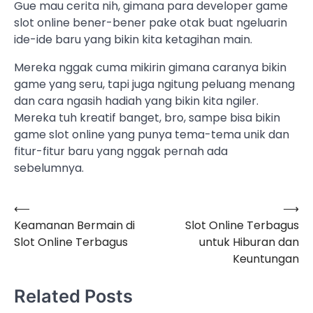
Gue mau cerita nih, gimana para developer game
slot online bener-bener pake otak buat ngeluarin
ide-ide baru yang bikin kita ketagihan main.
Mereka nggak cuma mikirin gimana caranya bikin
game yang seru, tapi juga ngitung peluang menang
dan cara ngasih hadiah yang bikin kita ngiler.
Mereka tuh kreatif banget, bro, sampe bisa bikin
game slot online yang punya tema-tema unik dan
fitur-fitur baru yang nggak pernah ada
sebelumnya.
⟵
⟶
Navigasi
Keamanan Bermain di
Slot Online Terbagus
pos
Slot Online Terbagus
untuk Hiburan dan
Keuntungan
Related Posts