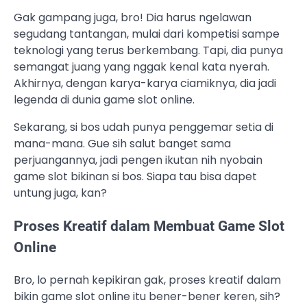
Gak gampang juga, bro! Dia harus ngelawan
segudang tantangan, mulai dari kompetisi sampe
teknologi yang terus berkembang. Tapi, dia punya
semangat juang yang nggak kenal kata nyerah.
Akhirnya, dengan karya-karya ciamiknya, dia jadi
legenda di dunia game slot online.
Sekarang, si bos udah punya penggemar setia di
mana-mana. Gue sih salut banget sama
perjuangannya, jadi pengen ikutan nih nyobain
game slot bikinan si bos. Siapa tau bisa dapet
untung juga, kan?
Proses Kreatif dalam Membuat Game Slot
Online
Bro, lo pernah kepikiran gak, proses kreatif dalam
bikin game slot online itu bener-bener keren, sih?