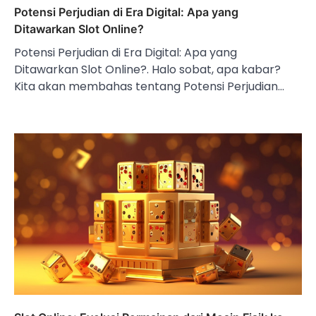
Potensi Perjudian di Era Digital: Apa yang
Ditawarkan Slot Online?
Potensi Perjudian di Era Digital: Apa yang
Ditawarkan Slot Online?. Halo sobat, apa kabar?
Kita akan membahas tentang Potensi Perjudian…