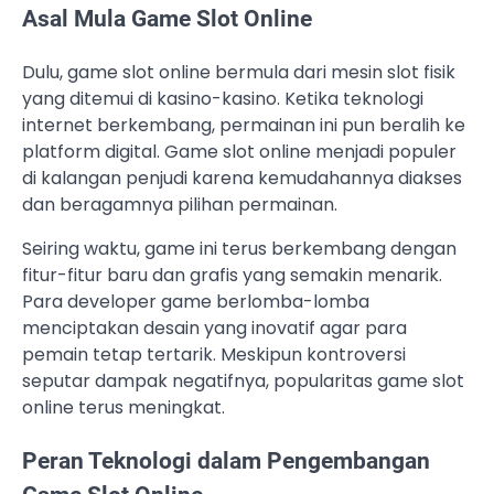
Asal Mula Game Slot Online
Dulu, game slot online bermula dari mesin slot fisik
yang ditemui di kasino-kasino. Ketika teknologi
internet berkembang, permainan ini pun beralih ke
platform digital. Game slot online menjadi populer
di kalangan penjudi karena kemudahannya diakses
dan beragamnya pilihan permainan.
Seiring waktu, game ini terus berkembang dengan
fitur-fitur baru dan grafis yang semakin menarik.
Para developer game berlomba-lomba
menciptakan desain yang inovatif agar para
pemain tetap tertarik. Meskipun kontroversi
seputar dampak negatifnya, popularitas game slot
online terus meningkat.
Peran Teknologi dalam Pengembangan