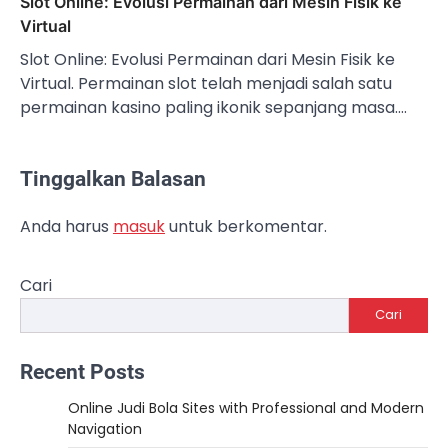
Slot Online: Evolusi Permainan dari Mesin Fisik ke
Virtual
Slot Online: Evolusi Permainan dari Mesin Fisik ke
Virtual. Permainan slot telah menjadi salah satu
permainan kasino paling ikonik sepanjang masa.…
Tinggalkan Balasan
Anda harus
masuk
untuk berkomentar.
Cari
Cari
Recent Posts
Online Judi Bola Sites with Professional and Modern
Navigation