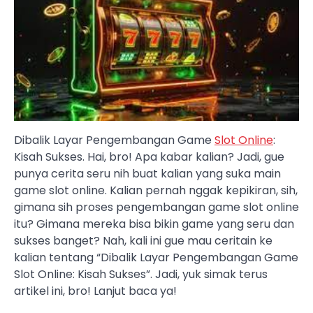
Dibalik Layar Pengembangan Game
Slot Online
:
Kisah Sukses. Hai, bro! Apa kabar kalian? Jadi, gue
punya cerita seru nih buat kalian yang suka main
game slot online. Kalian pernah nggak kepikiran, sih,
gimana sih proses pengembangan game slot online
itu? Gimana mereka bisa bikin game yang seru dan
sukses banget? Nah, kali ini gue mau ceritain ke
kalian tentang “Dibalik Layar Pengembangan Game
Slot Online: Kisah Sukses”. Jadi, yuk simak terus
artikel ini, bro! Lanjut baca ya!