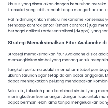
khusus yang disesuaikan dengan kebutuhan mereka. 
transaksi yang lebih rendah tanpa mengorbankan 
Hal ini dimungkinkan melalui mekanisme konsensus 
terhadap kontrak pintar (smart contract) juga me
berbagai aplikasi terdesentralisasi (dApps), yang serin
Strategi Memaksimalkan Fitur Avalanche di 
Strategi memaksimalkan fitur Avalanche di slot adal
memungkinkan simbol yang menang untuk menghilang,
Langkah pertama adalah memahami tabel pembayaran
ukuran taruhan agar tetap dalam batas anggaran. Ma
dapat meningkatkan peluang mendapatkan kombin
Selain itu, fokuslah pada kombinasi simbol yang mem
meningkatkan kemenangan. Jangan lupa untuk mema
dapat bermain lebih lama tanpa mengeluarkan bany