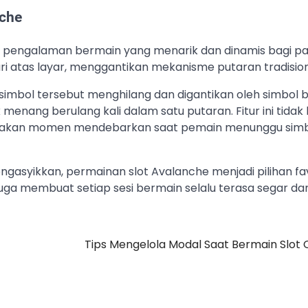
nche
 pengalaman bermain yang menarik dan dinamis bagi p
ri atas layar, menggantikan mekanisme putaran tradision
simbol tersebut menghilang dan digantikan oleh simbol 
enang berulang kali dalam satu putaran. Fitur ini tidak
ptakan momen mendebarkan saat pemain menunggu sim
gasyikkan, permainan slot Avalanche menjadi pilihan fav
juga membuat setiap sesi bermain selalu terasa segar da
Tips Mengelola Modal Saat Bermain Slot 