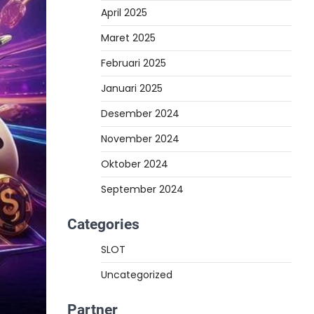
April 2025
Maret 2025
Februari 2025
Januari 2025
Desember 2024
November 2024
Oktober 2024
September 2024
Categories
SLOT
Uncategorized
Partner