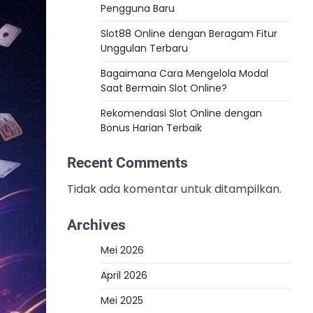
Pengguna Baru
Slot88 Online dengan Beragam Fitur
Unggulan Terbaru
Bagaimana Cara Mengelola Modal
Saat Bermain Slot Online?
Rekomendasi Slot Online dengan
Bonus Harian Terbaik
Recent Comments
Tidak ada komentar untuk ditampilkan.
Archives
Mei 2026
April 2026
Mei 2025