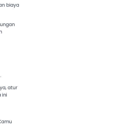
an biaya
kungan
n
.
a, atur
ini
 Kamu