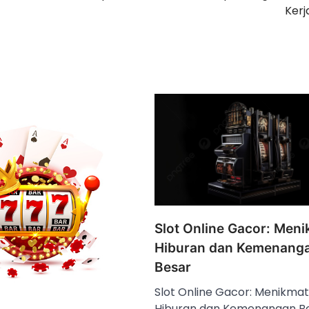
Kerj
Slot Online Gacor: Meni
Hiburan dan Kemenang
Besar
Slot Online Gacor: Menikmat
Hiburan dan Kemenangan Be