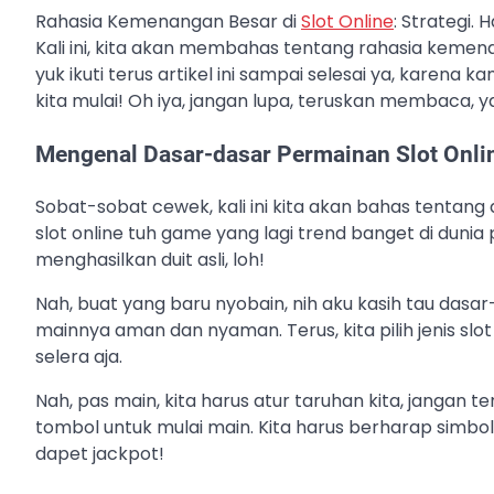
Rahasia Kemenangan Besar di
Slot Online
: Strategi.
Kali ini, kita akan membahas tentang rahasia kemenan
yuk ikuti terus artikel ini sampai selesai ya, karena k
kita mulai! Oh iya, jangan lupa, teruskan membaca, y
Mengenal Dasar-dasar Permainan Slot Onli
Sobat-sobat cewek, kali ini kita akan bahas tentang 
slot online tuh game yang lagi trend banget di dunia 
menghasilkan duit asli, loh!
Nah, buat yang baru nyobain, nih aku kasih tau dasar-
mainnya aman dan nyaman. Terus, kita pilih jenis slot
selera aja.
Nah, pas main, kita harus atur taruhan kita, jangan te
tombol untuk mulai main. Kita harus berharap simbol-
dapet jackpot!