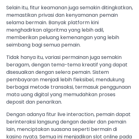
Selain itu, fitur keamanan juga semakin ditingkatkan,
memastikan privasi dan kenyamanan pemain
selama bermain. Banyak platform kini
menghadirkan algoritma yang lebih adil,
memberikan peluang kemenangan yang lebih
seimbang bagi semua pemain.
Tidak hanya itu, variasi permainan juga semakin
beragam, dengan tema-tema kreatif yang dapat
disesuaikan dengan selera pemain. Sistem
pembayaran menjadi lebih fleksibel, mendukung
berbagai metode transaksi, termasuk penggunaan
mata uang digital yang memudahkan proses
deposit dan penarikan.
Dengan adanya fitur live interaction, pemain dapat
berinteraksi langsung dengan dealer dan pemain
lain, menciptakan suasana seperti bermain di
kasino nyata. Semua ini menjadikan slot online pada