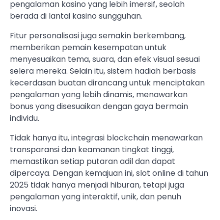
pengalaman kasino yang lebih imersif, seolah
berada di lantai kasino sungguhan.
Fitur personalisasi juga semakin berkembang,
memberikan pemain kesempatan untuk
menyesuaikan tema, suara, dan efek visual sesuai
selera mereka. Selain itu, sistem hadiah berbasis
kecerdasan buatan dirancang untuk menciptakan
pengalaman yang lebih dinamis, menawarkan
bonus yang disesuaikan dengan gaya bermain
individu.
Tidak hanya itu, integrasi blockchain menawarkan
transparansi dan keamanan tingkat tinggi,
memastikan setiap putaran adil dan dapat
dipercaya. Dengan kemajuan ini, slot online di tahun
2025 tidak hanya menjadi hiburan, tetapi juga
pengalaman yang interaktif, unik, dan penuh
inovasi.