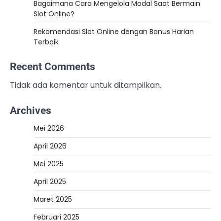
Bagaimana Cara Mengelola Modal Saat Bermain
Slot Online?
Rekomendasi Slot Online dengan Bonus Harian
Terbaik
Recent Comments
Tidak ada komentar untuk ditampilkan.
Archives
Mei 2026
April 2026
Mei 2025
April 2025
Maret 2025
Februari 2025