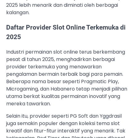
2025 lebih menarik dan diminati oleh berbagai
kalangan.
Daftar Provider Slot Online Terkemuka di
2025
Industri permainan slot online terus berkembang
pesat di tahun 2025, menghadirkan berbagai
provider terkemuka yang menawarkan
pengalaman bermain terbaik bagi para pemain.
Beberapa nama besar seperti Pragmatic Play,
Microgaming, dan Habanero tetap menjadi pilihan
utama berkat kualitas permainan inovatif yang
mereka tawarkan.
Selain itu, provider seperti PG Soft dan Yggdrasil
juga semakin populer dengan koleksi tema slot
kreatif dan fitur-fitur interaktif yang menarik. Tak