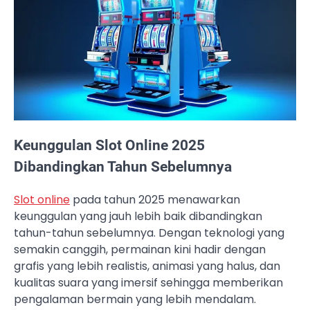
Keunggulan Slot Online 2025
Dibandingkan Tahun Sebelumnya
Slot online
pada tahun 2025 menawarkan
keunggulan yang jauh lebih baik dibandingkan
tahun-tahun sebelumnya. Dengan teknologi yang
semakin canggih, permainan kini hadir dengan
grafis yang lebih realistis, animasi yang halus, dan
kualitas suara yang imersif sehingga memberikan
pengalaman bermain yang lebih mendalam.