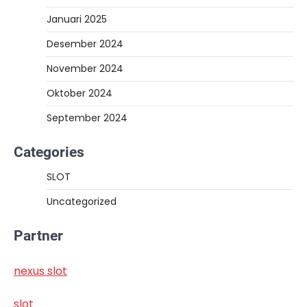
Januari 2025
Desember 2024
November 2024
Oktober 2024
September 2024
Categories
SLOT
Uncategorized
Partner
nexus slot
slot