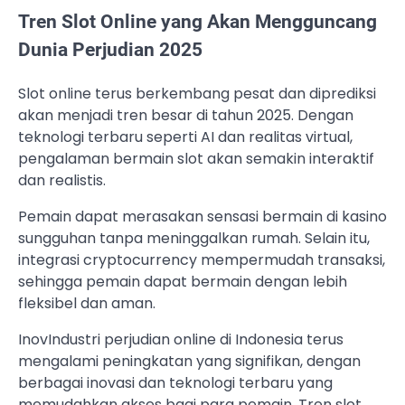
Tren Slot Online yang Akan Mengguncang
Dunia Perjudian 2025
Slot online terus berkembang pesat dan diprediksi
akan menjadi tren besar di tahun 2025. Dengan
teknologi terbaru seperti AI dan realitas virtual,
pengalaman bermain slot akan semakin interaktif
dan realistis.
Pemain dapat merasakan sensasi bermain di kasino
sungguhan tanpa meninggalkan rumah. Selain itu,
integrasi cryptocurrency mempermudah transaksi,
sehingga pemain dapat bermain dengan lebih
fleksibel dan aman.
InovIndustri perjudian online di Indonesia terus
mengalami peningkatan yang signifikan, dengan
berbagai inovasi dan teknologi terbaru yang
memudahkan akses bagi para pemain. Tren slot