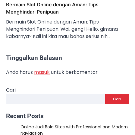
Bermain Slot Online dengan Aman: Tips
Menghindari Penipuan
Bermain Slot Online dengan Aman: Tips
Menghindari Penipuan. Woi, geng! Hello, gimana
kabarnya? Kali ini kita mau bahas serius nih…
Tinggalkan Balasan
Anda harus
masuk
untuk berkomentar.
Cari
Cari
Recent Posts
Online Judi Bola Sites with Professional and Modern
Navigation