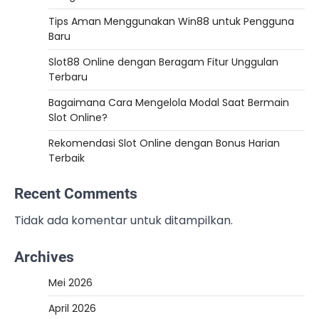
Tips Aman Menggunakan Win88 untuk Pengguna
Baru
Slot88 Online dengan Beragam Fitur Unggulan
Terbaru
Bagaimana Cara Mengelola Modal Saat Bermain
Slot Online?
Rekomendasi Slot Online dengan Bonus Harian
Terbaik
Recent Comments
Tidak ada komentar untuk ditampilkan.
Archives
Mei 2026
April 2026