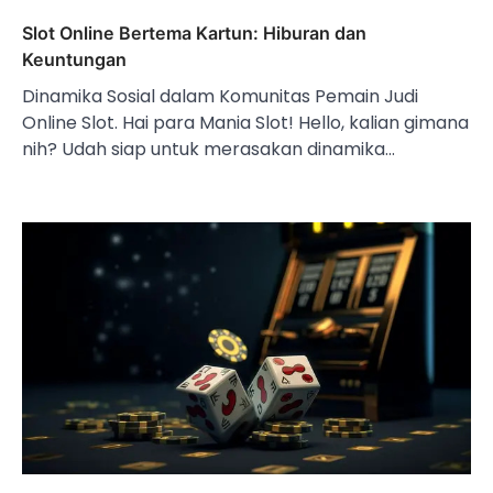
Slot Online Bertema Kartun: Hiburan dan
Keuntungan
Dinamika Sosial dalam Komunitas Pemain Judi
Online Slot. Hai para Mania Slot! Hello, kalian gimana
nih? Udah siap untuk merasakan dinamika…