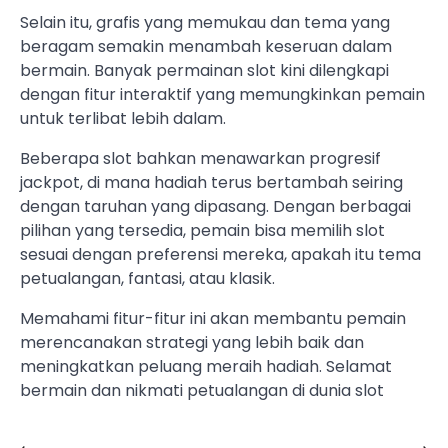
Selain itu, grafis yang memukau dan tema yang
beragam semakin menambah keseruan dalam
bermain. Banyak permainan slot kini dilengkapi
dengan fitur interaktif yang memungkinkan pemain
untuk terlibat lebih dalam.
Beberapa slot bahkan menawarkan progresif
jackpot, di mana hadiah terus bertambah seiring
dengan taruhan yang dipasang. Dengan berbagai
pilihan yang tersedia, pemain bisa memilih slot
sesuai dengan preferensi mereka, apakah itu tema
petualangan, fantasi, atau klasik.
Memahami fitur-fitur ini akan membantu pemain
merencanakan strategi yang lebih baik dan
meningkatkan peluang meraih hadiah. Selamat
bermain dan nikmati petualangan di dunia slot