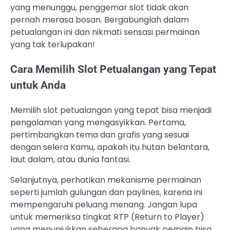
yang menunggu, penggemar slot tidak akan
pernah merasa bosan. Bergabunglah dalam
petualangan ini dan nikmati sensasi permainan
yang tak terlupakan!
Cara Memilih Slot Petualangan yang Tepat
untuk Anda
Memilih slot petualangan yang tepat bisa menjadi
pengalaman yang mengasyikkan. Pertama,
pertimbangkan tema dan grafis yang sesuai
dengan selera Kamu, apakah itu hutan belantara,
laut dalam, atau dunia fantasi.
Selanjutnya, perhatikan mekanisme permainan
seperti jumlah gulungan dan paylines, karena ini
mempengaruhi peluang menang. Jangan lupa
untuk memeriksa tingkat RTP (Return to Player)
yang menunjukkan seberapa banyak pemain bisa