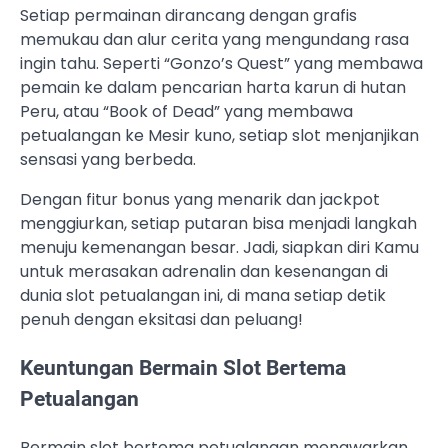
Setiap permainan dirancang dengan grafis
memukau dan alur cerita yang mengundang rasa
ingin tahu. Seperti “Gonzo’s Quest” yang membawa
pemain ke dalam pencarian harta karun di hutan
Peru, atau “Book of Dead” yang membawa
petualangan ke Mesir kuno, setiap slot menjanjikan
sensasi yang berbeda.
Dengan fitur bonus yang menarik dan jackpot
menggiurkan, setiap putaran bisa menjadi langkah
menuju kemenangan besar. Jadi, siapkan diri Kamu
untuk merasakan adrenalin dan kesenangan di
dunia slot petualangan ini, di mana setiap detik
penuh dengan eksitasi dan peluang!
Keuntungan Bermain Slot Bertema
Petualangan
Bermain slot bertema petualangan menawarkan