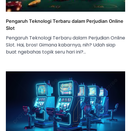
Pengaruh Teknologi Terbaru dalam Perjudian Online
Slot
Pengaruh Teknologi Terbaru dalam Perjudian Online
Slot. Hai, bros! Gimana kabarnya, nih? Udah siap
buat ngebahas topik seru hari ini?…