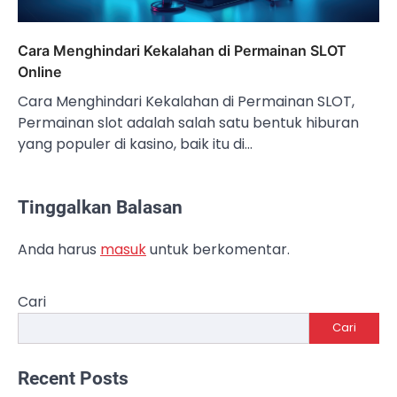
Cara Menghindari Kekalahan di Permainan SLOT
Online
Cara Menghindari Kekalahan di Permainan SLOT,
Permainan slot adalah salah satu bentuk hiburan
yang populer di kasino, baik itu di…
Tinggalkan Balasan
Anda harus
masuk
untuk berkomentar.
Cari
Cari
Recent Posts