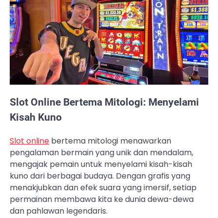
Slot Online Bertema Mitologi: Menyelami
Kisah Kuno
Slot online
bertema mitologi menawarkan
pengalaman bermain yang unik dan mendalam,
mengajak pemain untuk menyelami kisah-kisah
kuno dari berbagai budaya. Dengan grafis yang
menakjubkan dan efek suara yang imersif, setiap
permainan membawa kita ke dunia dewa-dewa
dan pahlawan legendaris.