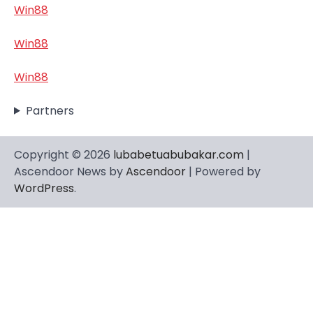
Win88
Win88
Win88
Partners
Copyright © 2026
lubabetuabubakar.com
|
Ascendoor News by
Ascendoor
| Powered by
WordPress
.