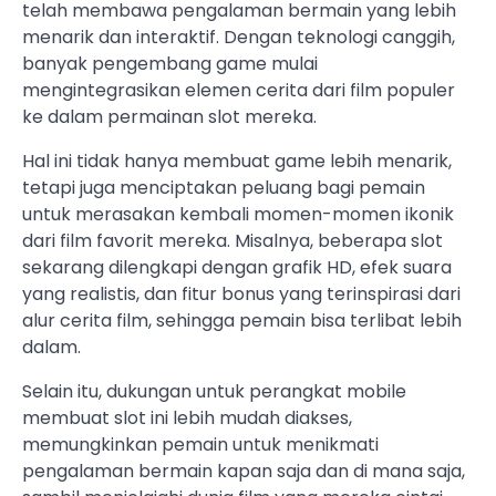
telah membawa pengalaman bermain yang lebih
menarik dan interaktif. Dengan teknologi canggih,
banyak pengembang game mulai
mengintegrasikan elemen cerita dari film populer
ke dalam permainan slot mereka.
Hal ini tidak hanya membuat game lebih menarik,
tetapi juga menciptakan peluang bagi pemain
untuk merasakan kembali momen-momen ikonik
dari film favorit mereka. Misalnya, beberapa slot
sekarang dilengkapi dengan grafik HD, efek suara
yang realistis, dan fitur bonus yang terinspirasi dari
alur cerita film, sehingga pemain bisa terlibat lebih
dalam.
Selain itu, dukungan untuk perangkat mobile
membuat slot ini lebih mudah diakses,
memungkinkan pemain untuk menikmati
pengalaman bermain kapan saja dan di mana saja,